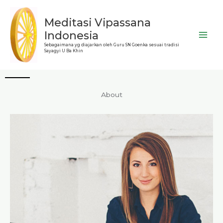
Skip
to
Meditasi Vipassana
content
Indonesia
Sebagaimana yg diajarkan oleh Guru SN Goenka sesuai tradisi
Sayagyi U Ba Khin
About